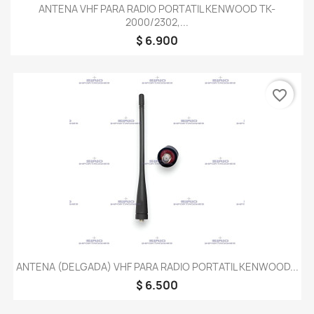
ANTENA VHF PARA RADIO PORTATIL KENWOOD TK-
2000/2302,...
$ 6.900
favorite_border
ANTENA (DELGADA) VHF PARA RADIO PORTATIL KENWOOD...
$ 6.500