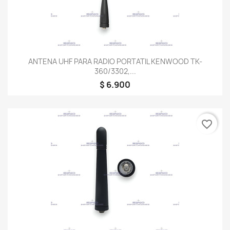
ANTENA UHF PARA RADIO PORTATIL KENWOOD TK-
360/3302,...
$ 6.900
favorite_border