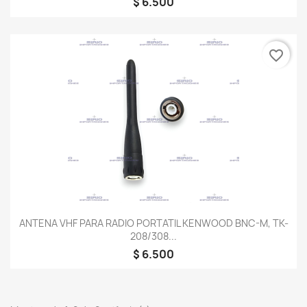
$ 6.500
favorite_border
ANTENA VHF PARA RADIO PORTATIL KENWOOD BNC-M, TK-
208/308...
$ 6.500