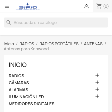
shopping_cart


(0)
search
Inicio
RADIOS
RADIOS PORTÁTILES
ANTENAS
Antenas para Kenwood
INICIO

RADIOS

CÁMARAS

ALARMAS

ILUMINACIÓN LED
MEDIDORES DIGITALES