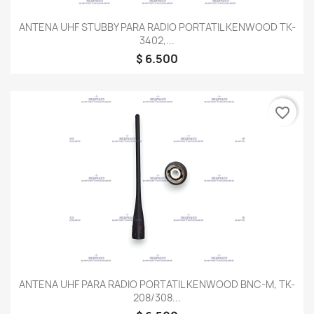
ANTENA UHF STUBBY PARA RADIO PORTATIL KENWOOD TK-
3402,...
$ 6.500
favorite_border
ANTENA UHF PARA RADIO PORTATIL KENWOOD BNC-M, TK-
208/308...