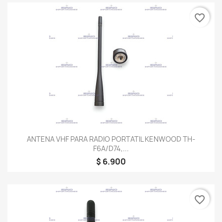
favorite_border
ANTENA VHF PARA RADIO PORTATIL KENWOOD TH-
F6A/D74,...
$ 6.900
favorite_border