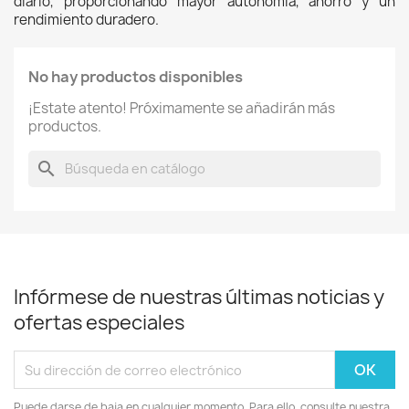
diario, proporcionando mayor autonomía, ahorro y un 
rendimiento duradero. 
No hay productos disponibles
¡Estate atento! Próximamente se añadirán más
productos.
search
Infórmese de nuestras últimas noticias y
ofertas especiales
Puede darse de baja en cualquier momento. Para ello, consulte nuestra