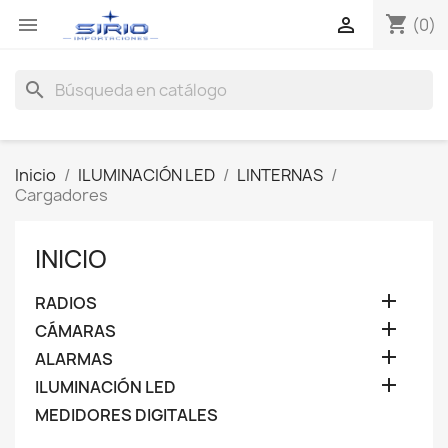
shopping_cart


(0)
search
Inicio
ILUMINACIÓN LED
LINTERNAS
Cargadores
INICIO

RADIOS

CÁMARAS

ALARMAS

ILUMINACIÓN LED
MEDIDORES DIGITALES