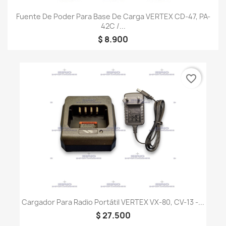
Fuente De Poder Para Base De Carga VERTEX CD-47, PA-
42C /...
$ 8.900
favorite_border
Cargador Para Radio Portátil VERTEX VX-80, CV-13 -...
$ 27.500