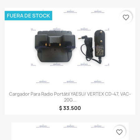
FUERA DE STOCK
favorite_border
Cargador Para Radio Portátil YAESU/ VERTEX CD-47, VAC-
20G...
$ 33.500
favorite_border