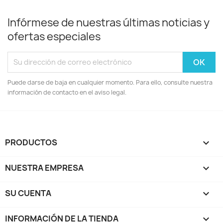
Infórmese de nuestras últimas noticias y
ofertas especiales
Puede darse de baja en cualquier momento. Para ello, consulte nuestra
información de contacto en el aviso legal.
PRODUCTOS

NUESTRA EMPRESA

SU CUENTA

INFORMACIÓN DE LA TIENDA
keyboard_arrow_down