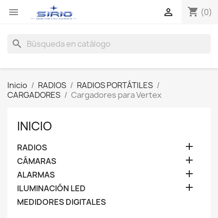
shopping_cart


(0)
search
Inicio
RADIOS
RADIOS PORTÁTILES
CARGADORES
Cargadores para Vertex
INICIO

RADIOS

CÁMARAS

ALARMAS

ILUMINACIÓN LED
MEDIDORES DIGITALES