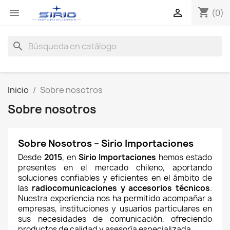
shopping_cart


(0)
search
Inicio
Sobre nosotros
Sobre nosotros
Sobre Nosotros – Sirio Importaciones
Desde 
2015
, en 
Sirio Importaciones
 hemos estado 
presentes en el mercado chileno, aportando 
soluciones confiables y eficientes en el ámbito de 
las 
radiocomunicaciones y accesorios técnicos
. 
Nuestra experiencia nos ha permitido acompañar a 
empresas, instituciones y usuarios particulares en 
sus necesidades de comunicación, ofreciendo 
productos de calidad y asesoría especializada.