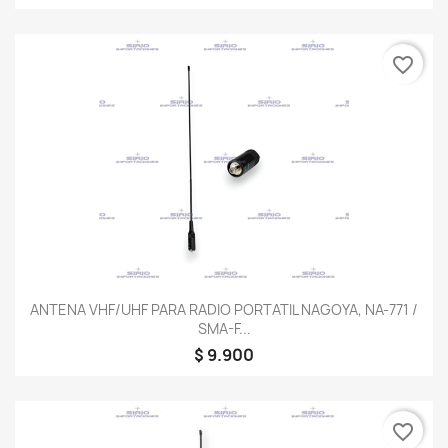
favorite_border
ANTENA VHF/UHF PARA RADIO PORTATIL NAGOYA, NA-771 /
SMA-F...
$ 9.900
favorite_border