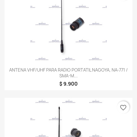
ANTENA VHF/UHF PARA RADIO PORTATIL NAGOYA, NA-771 /
SMA-M...
$ 9.900
favorite_border