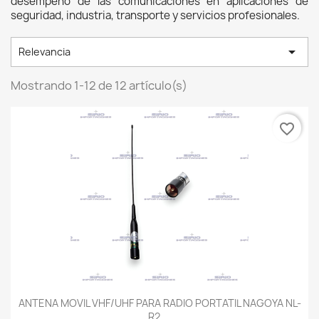
desempeño de las comunicaciones en aplicaciones de 
seguridad, industria, transporte y servicios profesionales. 

Relevancia
Mostrando 1-12 de 12 artículo(s)
favorite_border
ANTENA MOVIL VHF/UHF PARA RADIO PORTATIL NAGOYA NL-
R2,...