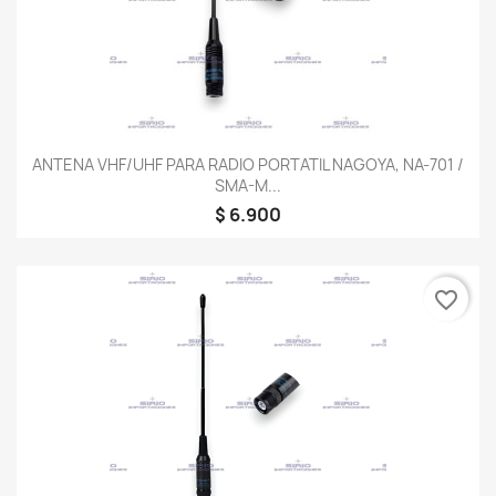
ANTENA VHF/UHF PARA RADIO PORTATIL NAGOYA, NA-701 /
SMA-M...
$ 6.900
favorite_border