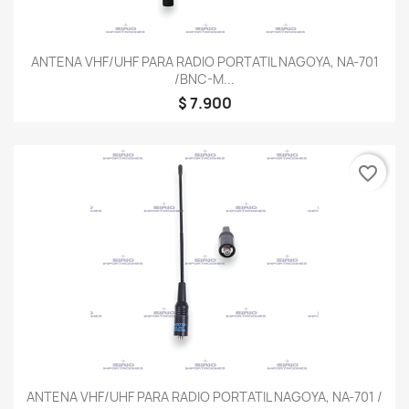
ANTENA VHF/UHF PARA RADIO PORTATIL NAGOYA, NA-701
/BNC-M...
$ 7.900
favorite_border
ANTENA VHF/UHF PARA RADIO PORTATIL NAGOYA, NA-701 /