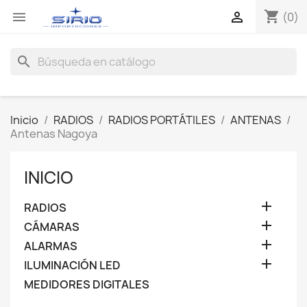
shopping_cart


(0)
search
Inicio
RADIOS
RADIOS PORTÁTILES
ANTENAS
Antenas Nagoya
INICIO

RADIOS

CÁMARAS

ALARMAS

ILUMINACIÓN LED
MEDIDORES DIGITALES