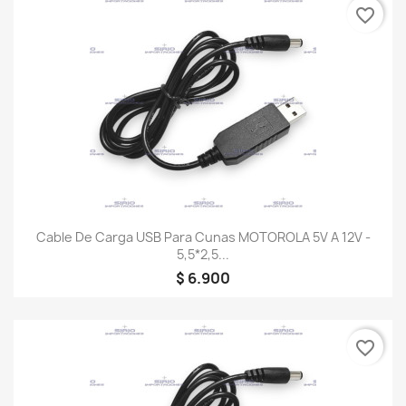
favorite_border
Cable De Carga USB Para Cunas MOTOROLA 5V A 12V -
5,5*2,5...
$ 6.900
favorite_border