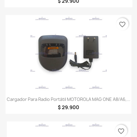
$ 29.900
favorite_border
Cargador Para Radio Portátil MOTOROLA MAG ONE A8/A6,...
$ 29.900
favorite_border