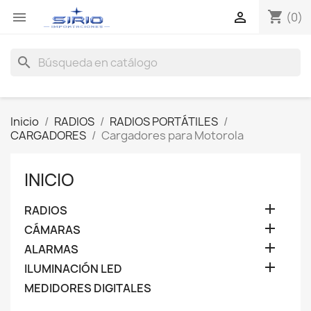
shopping_cart


(0)
search
Inicio
RADIOS
RADIOS PORTÁTILES
CARGADORES
Cargadores para Motorola
INICIO

RADIOS

CÁMARAS

ALARMAS

ILUMINACIÓN LED
MEDIDORES DIGITALES