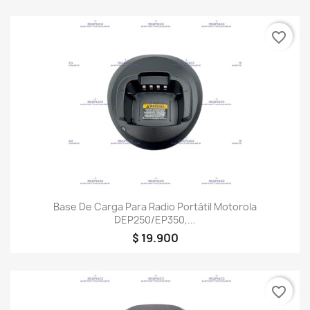
favorite_border
Base De Carga Para Radio Portátil Motorola
DEP250/EP350,...
$ 19.900
favorite_border