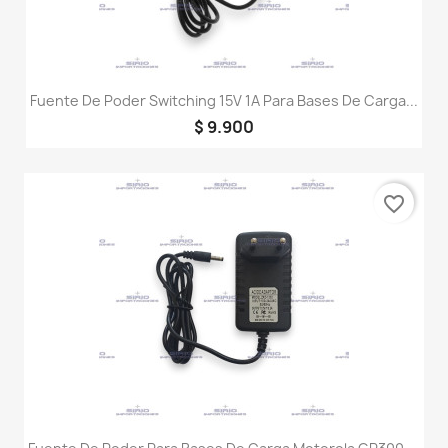
Fuente De Poder Switching 15V 1A Para Bases De Carga...
$ 9.900
favorite_border