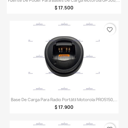
Fuente De Poder Para Bases De Carga Motorola GP300,...
$ 17.500
favorite_border
Base De Carga Para Radio Portátil Motorola PRO5150,...
$ 17.900