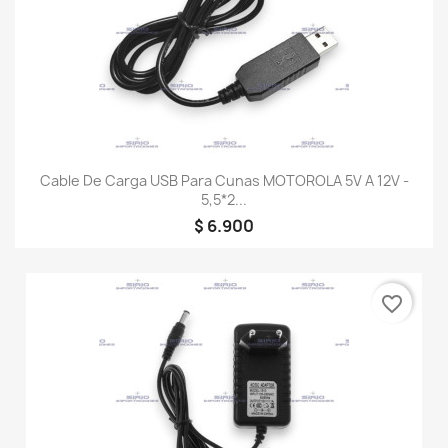
Cable De Carga USB Para Cunas MOTOROLA 5V A 12V -
5,5*2...
$ 6.900
favorite_border