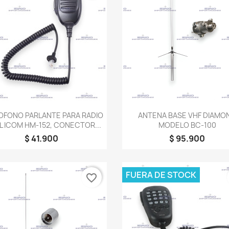
Vista rápida
Vista rápida


OFONO PARLANTE PARA RADIO
ANTENA BASE VHF DIAMO
L ICOM HM-152, CONECTOR...
MODELO BC-100
$ 41.900
$ 95.900
FUERA DE STOCK
favorite_border