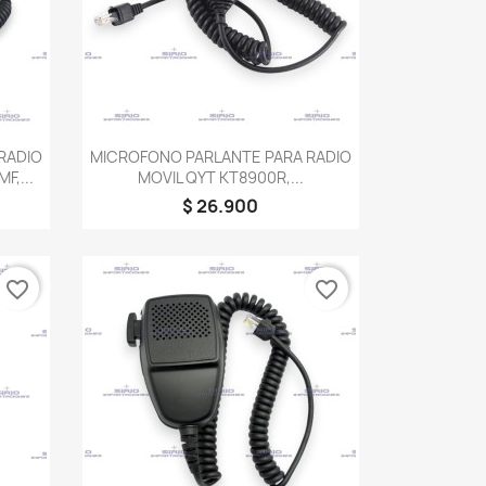
Vista rápida

RADIO
MICROFONO PARLANTE PARA RADIO
F,...
MOVIL QYT KT8900R,...
$ 26.900
favorite_border
favorite_border