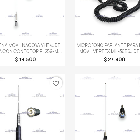
Vista rápida
Vista rápida


ENA MOVIL NAGOYA VHF ¼ DE
MICROFONO PARLANTE PARA 
 CON CONECTOR PL259-M...
MOVIL VERTEX MH-36B6J DTM
$ 19.500
$ 27.900
favorite_border