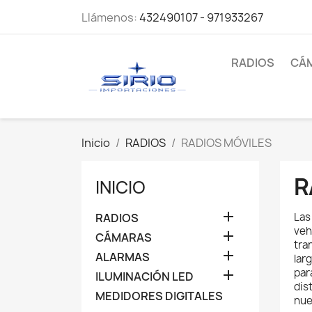
Llámenos:
432490107 - 971933267
RADIOS
CÁ
Inicio
RADIOS
RADIOS MÓVILES
R
INICIO

Las
RADIOS
veh

CÁMARAS
tra

ALARMAS
lar
par

ILUMINACIÓN LED
dis
MEDIDORES DIGITALES
nue