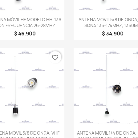
Vista rápida
Vista rápida


NA MÓVIL HF MODELO HH-136
ANTENA MOVIL 5/8 DE ONDA,
ON FRECUENCIA 26-28MHZ
SDN4 136-174MHZ, 1360
$ 46.900
$ 34.900
favorite_border
Vista rápida
Vista rápida


ENA MOVIL 5/8 DE ONDA, VHF
ANTENA MOVIL 1/4 DE ONDA,