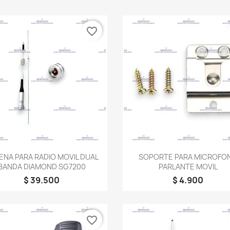
favorite_border
Vista rápida
Vista rápida


ENA PARA RADIO MOVIL DUAL
SOPORTE PARA MICROFO
BANDA DIAMOND SG7200
PARLANTE MOVIL
$ 39.500
$ 4.900
favorite_border