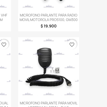
Vista rápida

 VHF
MICROFONO PARLANTE PARA RADIO
MM
MOVIL MOTOROLA PRO5100, GM300
$ 19.900
favorite_border
favorite_border
Vista rápida

 DUAL
MICROFONO PARLANTE PARA MOVIL