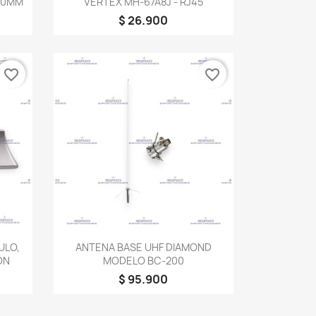
500MM
VERTEX MH-67A8J - RJ45
$ 26.900
favorite_border
favorite_border
Vista rápida

ULO,
ANTENA BASE UHF DIAMOND
ÓN
MODELO BC-200
$ 95.900