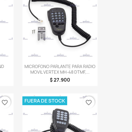
Vista rápida

ND
MICROFONO PARLANTE PARA RADIO
MOVIL VERTEX MH-48 DTMF,...
$ 27.900
FUERA DE STOCK
favorite_border
favorite_border