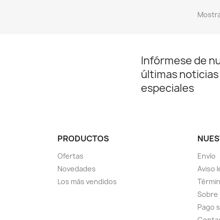
Mostra
Infórmese de n
últimas noticias
especiales
PRODUCTOS
NUES
Ofertas
Envío
Novedades
Aviso l
Los más vendidos
Términ
Sobre
Pago 
Conta