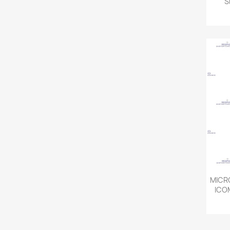
S
MICR
ICO