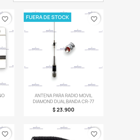
FUERA DE STOCK
favorite_border
favorite_border
Vista rápida

NO
ANTENA PARA RADIO MOVIL
DIAMOND DUAL BANDA CR-77
$ 23.900
favorite_border
favorite_border