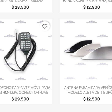
DN2 136-174MHZ, 1360MM
BANDA SDN1 136-520MHz, 
$ 28.500
$ 12.900
favorite_border
Vista rápida
Vista rápida


OFONO PARLANTE MÓVIL PARA
ANTENA FM/AM PARA VEHÍC
M HM-133V, CONECTOR RJ45
MODELO ALETA DE TIBUR
$ 29.500
$ 12.500