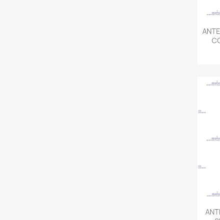
ANTE
C
ANT