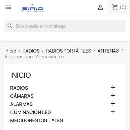
shopping_cart


(0)
search
Inicio
RADIOS
RADIOS PORTÁTILES
ANTENAS
Antenas para Yaesu Vertex
INICIO

RADIOS

CÁMARAS

ALARMAS

ILUMINACIÓN LED
MEDIDORES DIGITALES