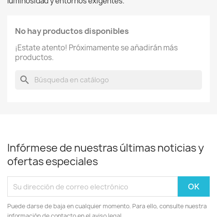
luminosidad y entornos exigentes. 
No hay productos disponibles
¡Estate atento! Próximamente se añadirán más
productos.
search
Infórmese de nuestras últimas noticias y
ofertas especiales
Puede darse de baja en cualquier momento. Para ello, consulte nuestra
información de contacto en el aviso legal.