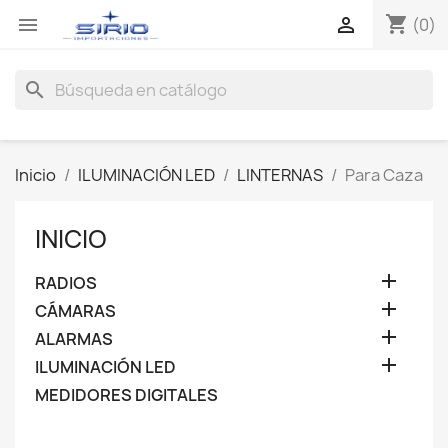
shopping_cart


(0)
search
Inicio
ILUMINACIÓN LED
LINTERNAS
Para Caza
INICIO

RADIOS

CÁMARAS

ALARMAS

ILUMINACIÓN LED
MEDIDORES DIGITALES