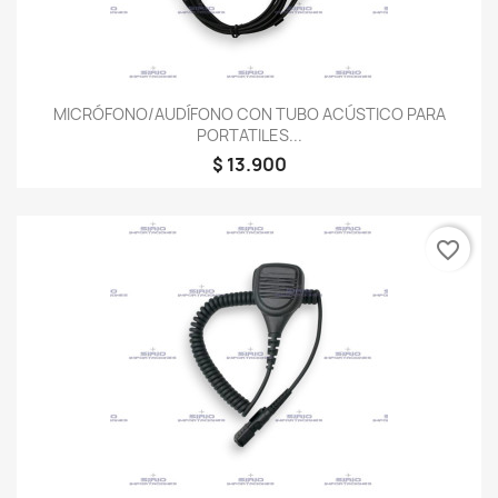
MICRÓFONO/AUDÍFONO CON TUBO ACÚSTICO PARA
PORTATILES...
$ 13.900
favorite_border