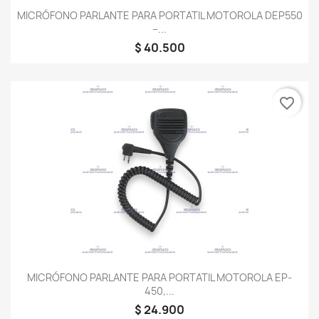
MICRÓFONO PARLANTE PARA PORTATIL MOTOROLA DEP550
–...
$ 40.500
favorite_border
MICRÓFONO PARLANTE PARA PORTATIL MOTOROLA EP-
450,...
$ 24.900