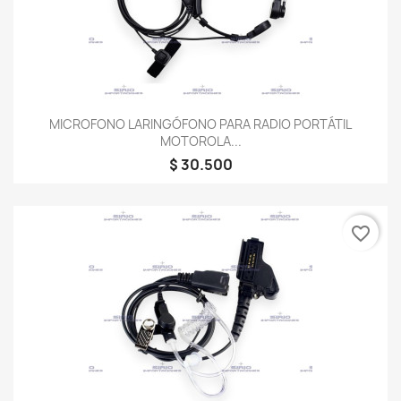
MICROFONO LARINGÓFONO PARA RADIO PORTÁTIL
MOTOROLA...
$ 30.500
favorite_border