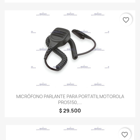
favorite_border
MICRÓFONO PARLANTE PARA PORTATIL MOTOROLA
PRO5150,...
$ 29.500
favorite_border