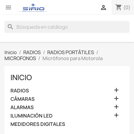
shopping_cart


(0)
search
Inicio
RADIOS
RADIOS PORTÁTILES
MICROFONOS
Micrófonos para Motorola
INICIO

RADIOS

CÁMARAS

ALARMAS

ILUMINACIÓN LED
MEDIDORES DIGITALES