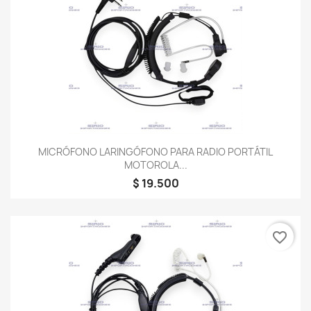
MICRÓFONO LARINGÓFONO PARA RADIO PORTÁTIL
MOTOROLA...
$ 19.500
favorite_border