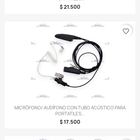
$ 21.500
favorite_border
MICRÓFONO/ AUDÍFONO CON TUBO ACÚSTICO PARA
PORTATILES...
$ 17.500