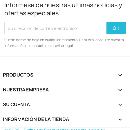
Infórmese de nuestras últimas noticias y
ofertas especiales
Puede darse de baja en cualquier momento. Para ello, consulte nuestra
información de contacto en el aviso legal.
PRODUCTOS

NUESTRA EMPRESA

SU CUENTA

INFORMACIÓN DE LA TIENDA
keyboard_arrow_down