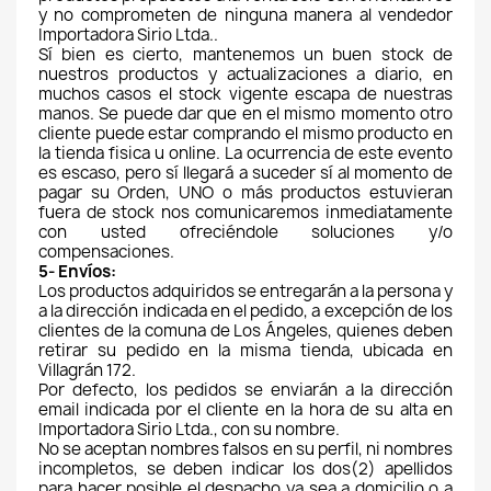
y no comprometen de ninguna manera al vendedor 
Importadora Sirio Ltda..
Sí bien es cierto, mantenemos un buen stock de 
nuestros productos y actualizaciones a diario, en 
muchos casos el stock vigente escapa de nuestras 
manos. Se puede dar que en el mismo momento otro 
cliente puede estar comprando el mismo producto en 
la tienda fisica u online. La ocurrencia de este evento 
es escaso, pero sí llegará a suceder sí al momento de 
pagar su Orden, UNO o más productos estuvieran 
fuera de stock nos comunicaremos inmediatamente 
con usted ofreciéndole soluciones y/o 
compensaciones.
5- Envíos:
Los productos adquiridos se entregarán a la persona y 
a la dirección indicada en el pedido, a excepción de los 
clientes de la comuna de Los Ángeles, quienes deben 
retirar su pedido en la misma tienda, ubicada en 
Villagrán 172.
Por defecto, los pedidos se enviarán a la dirección 
email indicada por el cliente en la hora de su alta en 
Importadora Sirio Ltda., con su nombre.
No se aceptan nombres falsos en su perfil, ni nombres 
incompletos, se deben indicar los dos(2) apellidos 
para hacer posible el despacho ya sea a domicilio o a 