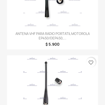
ANTENA VHF PARA RADIO PORTATIL MOTOROLA
EP450/DEP450,...
$ 5.900
favorite_border