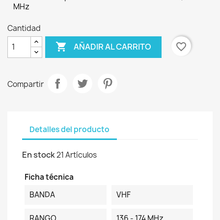
MHz
Cantidad

favorite_border
AÑADIR AL CARRITO
Compartir
Detalles del producto
En stock
21 Artículos
Ficha técnica
BANDA
VHF
RANGO
136 - 174 MHz