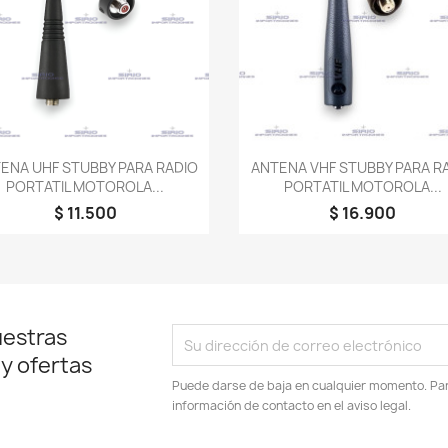
Vista rápida
Vista rápida


ENA UHF STUBBY PARA RADIO
ANTENA VHF STUBBY PARA R
PORTATIL MOTOROLA...
PORTATIL MOTOROLA...
$ 11.500
$ 16.900
uestras
 y ofertas
Puede darse de baja en cualquier momento. Para
información de contacto en el aviso legal.