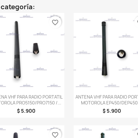
 categoría:
favorite_border
fa
Vista rápida
Vista rápida


NA VHF PARA RADIO PORTATIL
ANTENA VHF PARA RADIO POR
OROLA PRO5150/PRO7150 /...
MOTOROLA EP450/DEP450,.
$ 5.900
$ 5.900
favorite_border
fa