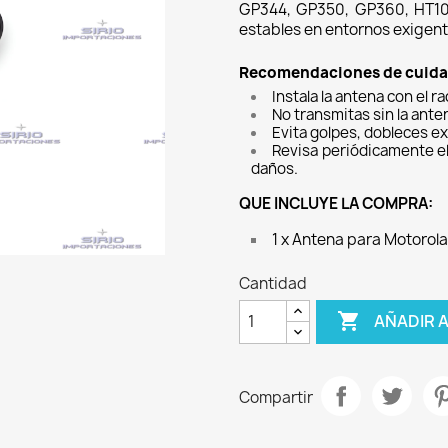
GP344, GP350, GP360, HT10 
estables en entornos exigent
Recomendaciones de cuid
Instala la antena con el r
No transmitas sin la ante
Evita golpes, dobleces ex
Revisa periódicamente el
daños.
QUE INCLUYE LA COMPRA:
1 x Antena para Motoro
Cantidad

AÑADIR 
Compartir