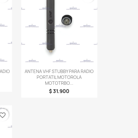
Vista rápida

ADIO
ANTENA VHF STUBBY PARA RADIO
PORTATIL MOTOROLA
MOTOTRBO...
$ 31.900
vorite_border