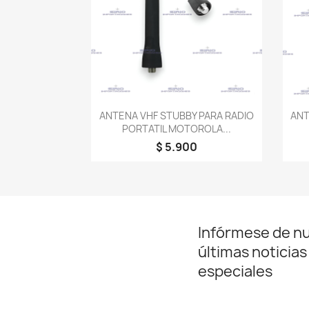
Vista rápida

ANTENA VHF STUBBY PARA RADIO
ANT
PORTATIL MOTOROLA...
$ 5.900
Infórmese de n
últimas noticias
especiales