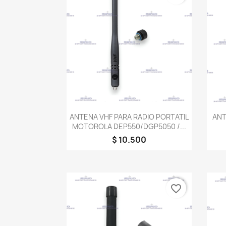
Vista rápida

ANTENA VHF PARA RADIO PORTATIL
ANT
MOTOROLA DEP550/DGP5050 /...
$ 10.500
favorite_border