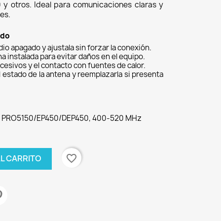
y otros. Ideal para comunicaciones claras y
es.
ado
adio apagado y ajustala sin forzar la conexión.
na instalada para evitar daños en el equipo.
cesivos y el contacto con fuentes de calor.
 estado de la antena y reemplazarla si presenta 
la PRO5150/EP450/DEP450, 400-520 MHz
favorite_border
AL CARRITO