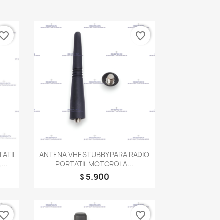
vorite_border
favorite_border
Vista rápida

TATIL
ANTENA VHF STUBBY PARA RADIO
..
PORTATIL MOTOROLA...
$ 5.900
vorite_border
favorite_border