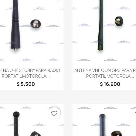
Vista rápida
Vista rápida


ENA UHF STUBBY PARA RADIO
ANTENA VHF CON GPS PARA R
PORTATIL MOTOROLA...
PORTATIL MOTOROLA...
$ 5.500
$ 16.900
favorite_border
fa