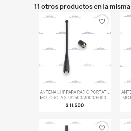
11 otros productos en la misma
favorite_border
Vista rápida

ANTENA UHF PARA RADIO PORTATIL
ANTE
MOTOROLA XTS2500/3000/5000...
MOT
$ 11.500
favorite_border