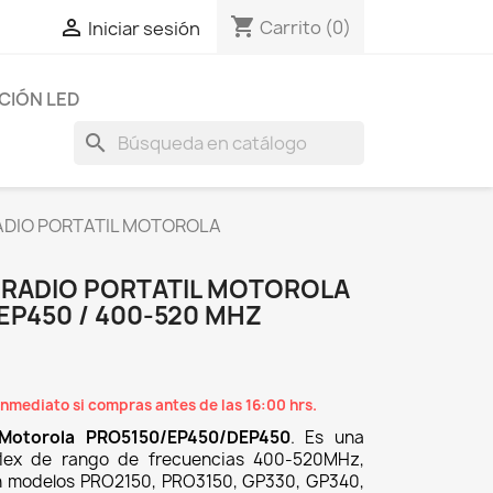
shopping_cart

Carrito
(0)
Iniciar sesión
CIÓN LED
search
ADIO PORTATIL MOTOROLA
 RADIO PORTATIL MOTOROLA
EP450 / 400-520 MHZ
nmediato si compras antes de las 16:00 hrs.
 Motorola PRO5150/EP450/DEP450
. Es una
liflex de rango de frecuencias 400-520MHz,
n modelos PRO2150, PRO3150, GP330, GP340,